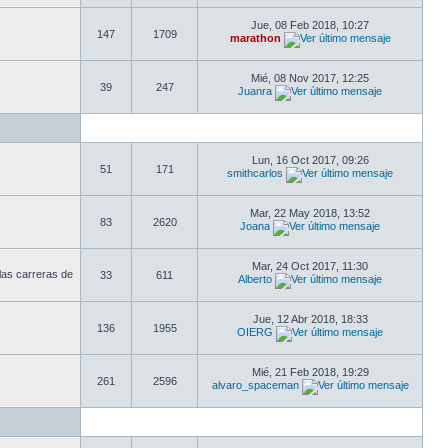
Jue, 08 Feb 2018, 10:27
147
1709
marathon
Mié, 08 Nov 2017, 12:25
39
247
Juanra
Lun, 16 Oct 2017, 09:26
51
171
smithcarlos
Mar, 22 May 2018, 13:52
83
2620
Joana
Mar, 24 Oct 2017, 11:30
las carreras de
33
611
Alberto
Jue, 12 Abr 2018, 18:33
136
1955
OIERG
Mié, 21 Feb 2018, 19:29
261
2596
alvaro_spaceman