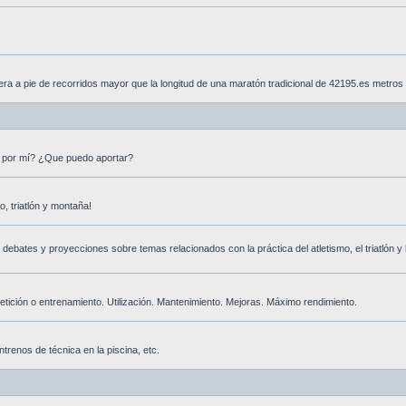
era a pie de recorridos mayor que la longitud de una maratón tradicional de 42195.es metros
 por mí? ¿Que puedo aportar?
, triatlón y montaña!
ebates y proyecciones sobre temas relacionados con la práctica del atletismo, el triatlón y 
tición o entrenamiento. Utilización. Mantenimiento. Mejoras. Máximo rendimiento.
trenos de técnica en la piscina, etc.