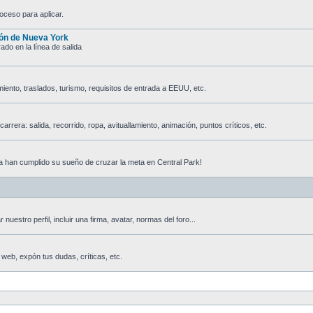
oceso para aplicar.
tón de Nueva York
do en la línea de salida
jamiento, traslados, turismo, requisitos de entrada a EEUU, etc.
rrera: salida, recorrido, ropa, avituallamiento, animación, puntos críticos, etc.
 han cumplido su sueño de cruzar la meta en Central Park!
nuestro perfil, incluir una firma, avatar, normas del foro...
 web, expón tus dudas, críticas, etc.