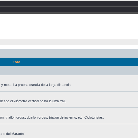
Foro
y meta. La prueba estrella de la larga distancia.
de el kilómetro vertical hasta la ultra trail.
n, triatlón cross, duatlón cross, triatlón de invierno, etc. Cicloturistas.
aso del Maratón!