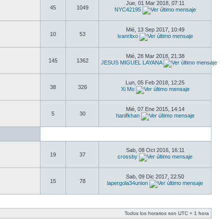
Jue, 01 Mar 2018, 07:11
45
1049
NYC42195
Mié, 13 Sep 2017, 10:49
10
53
ivanritxo
Mié, 28 Mar 2018, 21:38
145
1362
JESUS MIGUEL LAYANA
Lun, 05 Feb 2018, 12:25
38
326
Xi Mo
Mié, 07 Ene 2015, 14:14
5
30
hanifkhan
Sab, 08 Oct 2016, 16:11
19
37
crossby
Sab, 09 Dic 2017, 22:50
15
78
lapergola34union
Todos los horarios son UTC + 1 hora