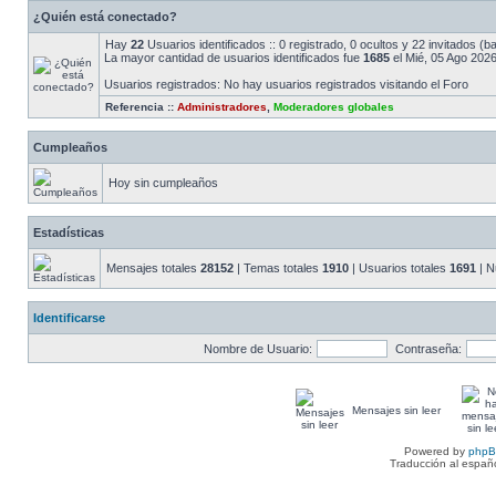
¿Quién está conectado?
Hay
22
Usuarios identificados :: 0 registrado, 0 ocultos y 22 invitados (
La mayor cantidad de usuarios identificados fue
1685
el Mié, 05 Ago 2026
Usuarios registrados: No hay usuarios registrados visitando el Foro
Referencia ::
Administradores
,
Moderadores globales
Cumpleaños
Hoy sin cumpleaños
Estadísticas
Mensajes totales
28152
| Temas totales
1910
| Usuarios totales
1691
| N
Identificarse
Nombre de Usuario:
Contraseña:
Mensajes sin leer
Powered by
php
Traducción al españ