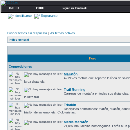
INICIO
FORO
Página en Facebook
Identificarse
Registrarse
Buscar temas sin respuesta
|
Ver temas activos
Índice general
Foro
Competiciones
Maratón
42195.es metros que separan la línea de salida
larga distancia.
Trail Running
Carreras de montaña en todas sus distancias, d
la ultra trail.
Triatlón
Disciplinas combinadas: triatlón, duatlón, acuatl
triatlón de invierno, etc. Cicloturistas.
Media Maratón
21,097 km. Medias homologadas. Estás a un p