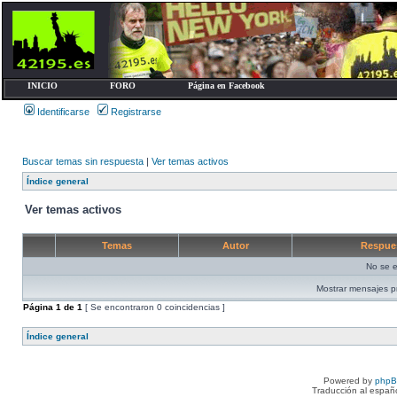
INICIO
FORO
Página en Facebook
Identificarse
Registrarse
Buscar temas sin respuesta
|
Ver temas activos
Índice general
Ver temas activos
Temas
Autor
Respue
No se e
Mostrar mensajes p
Página
1
de
1
[ Se encontraron 0 coincidencias ]
Índice general
Powered by
php
Traducción al españ