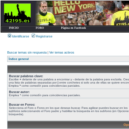
INICIO
FORO
Página en Facebook
Identificarse
Registrarse
Buscar temas sin respuesta
|
Ver temas activos
Índice general
Buscar palabras clave:
Escribe
+
delante de una palabra a encontrar y
-
delante de la palabra para excluirla. Cre
una lista de palabras separadas por
|
entre corchetes si solo una de ellas se quiere encont
Emplea
*
como comodín para coincidencias parciales.
Buscar autor:
Emplea * como comodín para coincidencias parciales.
Buscar en Foros:
Selecciona el Foro o Foros en los que deseas buscar. Para agilizar puedes buscar en los
subforos seleccionando el Foro padre y habilitar la búsqueda en los subforos (en Opcione
búsqueda).
Opc