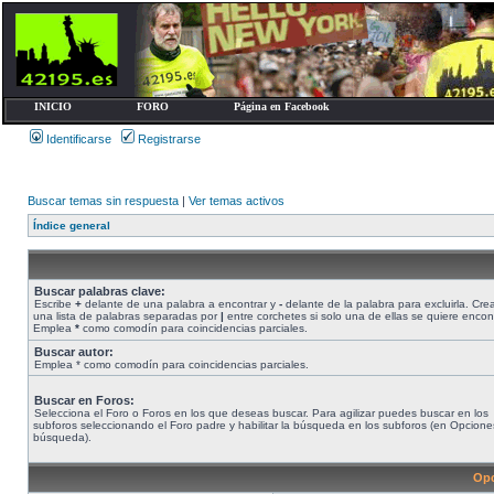
INICIO
FORO
Página en Facebook
Identificarse
Registrarse
Buscar temas sin respuesta
|
Ver temas activos
Índice general
Buscar palabras clave:
Escribe
+
delante de una palabra a encontrar y
-
delante de la palabra para excluirla. Cre
una lista de palabras separadas por
|
entre corchetes si solo una de ellas se quiere encont
Emplea
*
como comodín para coincidencias parciales.
Buscar autor:
Emplea * como comodín para coincidencias parciales.
Buscar en Foros:
Selecciona el Foro o Foros en los que deseas buscar. Para agilizar puedes buscar en los
subforos seleccionando el Foro padre y habilitar la búsqueda en los subforos (en Opcione
búsqueda).
Opc