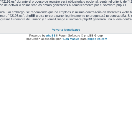
"42195.es" durante el proceso de registro será obligatoria u opcional, según el criterio de “
ión de activar o desactivar los emails generados automáticamente por el software phpBB.
egura. Sin embargo, se recomienda que no emplees la misma contraseña en diferentes website
ro "42195.es", phpBB u otra tercera parte, legítimamente te preguntará tu contraseña. Si ol
 ingresar tu nombre de usuario y tu email, luego el software phpBB generará una nueva contr
Volver a identificarse
Powered by
phpBB
® Forum Software © phpBB Group
Traducción al español por
Huan Manwë
para
phpbb-es.com