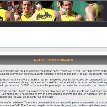
42195.es - Política de privacidad
s asociadas (de aquí en adelante "nosotros", "nos", "nuestro", "42195.es", "http://www.42195
ier información obtenida durante cualquier sesión de uso por ti (de aquí en adelante "su 
2195.es" hará al software phpBB crear un número de cookies, las cuales son un pequeño arc
cador de usuario (de aquí en adelante "user-id") y un identificador de sesión anónima (de aqu
 por temas en "42195.es" y se emplea para registrar cuales han sido leídos, con objeto de
ega por "42195.es", las cuales exceden el alcance de este documento que solamente se re
 Esto puede ser, y no limitado a: envíos como usuario anónimo (de aquí en adelante "envíos 
dentificado (de aquí en adelante "tus mensajes").
e aquí en adelante "Tu nombre de usuario"), una contraseña personal empleada para la ident
e tu cuenta en "42195.es" está protegida por las leyes de protección de datos aplicables en el