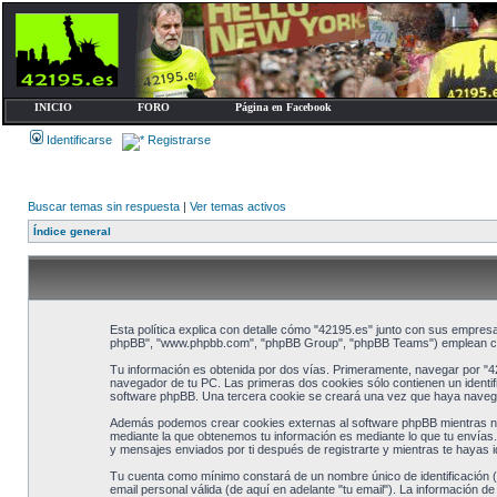
INICIO
FORO
Página en Facebook
Identificarse
Registrarse
Buscar temas sin respuesta
|
Ver temas activos
Índice general
Esta política explica con detalle cómo "42195.es" junto con sus empresa
phpBB", "www.phpbb.com", "phpBB Group", "phpBB Teams") emplean cualqu
Tu información es obtenida por dos vías. Primeramente, navegar por "4
navegador de tu PC. Las primeras dos cookies sólo contienen un identifi
software phpBB. Una tercera cookie se creará una vez que haya navegado
Además podemos crear cookies externas al software phpBB mientras nav
mediante la que obtenemos tu información es mediante lo que tu envías.
y mensajes enviados por ti después de registrarte y mientras te hayas i
Tu cuenta como mínimo constará de un nombre único de identificación (d
email personal válida (de aquí en adelante "tu email"). La información d