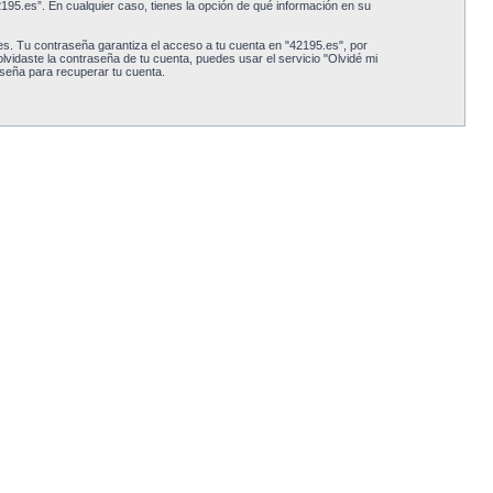
42195.es”. En cualquier caso, tienes la opción de qué información en su
s. Tu contraseña garantiza el acceso a tu cuenta en "42195.es", por
vidaste la contraseña de tu cuenta, puedes usar el servicio "Olvidé mi
aseña para recuperar tu cuenta.