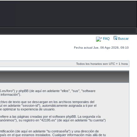
FAQ
Buscar
Fecha actual Jue, 06 Ago 2026, 09:10
Todos los horarios son UTC + 1 hora
.es/foro") y phpBB (de aquí en adelante "ellos", "sus", "software
información").
hivo de texto que se descargan en los archivos temporales del
í en adelante "session-id"), automáticamente asignada a ti por el
 optimizar tu experiencia de usuario.
fiere a las páginas creadas por el software phpBB. La segunda vía
anónimos"), su registro en "42195.es" (de aquí en adelante "tu cuenta")
ificación (de aquí en adelante "tu contraseña") y una dirección de
 país en el que estamos instalados. Cualquier información más allá de tu