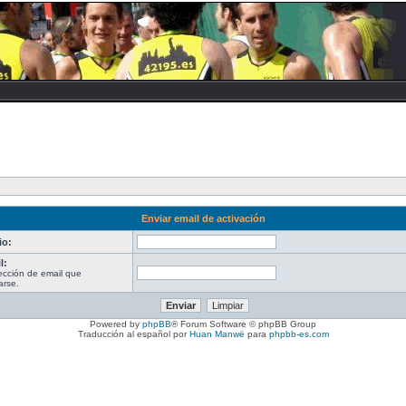
Enviar email de activación
io:
l:
rección de email que
arse.
Powered by
phpBB
® Forum Software © phpBB Group
Traducción al español por
Huan Manwë
para
phpbb-es.com