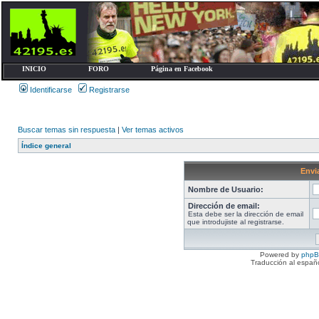
INICIO
FORO
Página en Facebook
Identificarse
Registrarse
Buscar temas sin respuesta
|
Ver temas activos
Índice general
Envia
Nombre de Usuario:
Dirección de email:
Esta debe ser la dirección de email
que introdujiste al registrarse.
Powered by
php
Traducción al españ