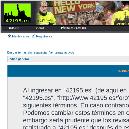
INICIO
FORO
Página en Facebook
Identificarse
Registrarse
Buscar temas sin respuesta
|
Ver temas activos
Índice general
42195.
Al ingresar en "42195.es" (de aquí en 
"42195.es", "http://www.42195.es/foro
siguientes términos. En caso contrario
Podemos cambiar estos términos en cu
embargo sería prudente que los revis
registrado a "42195.es" después de e