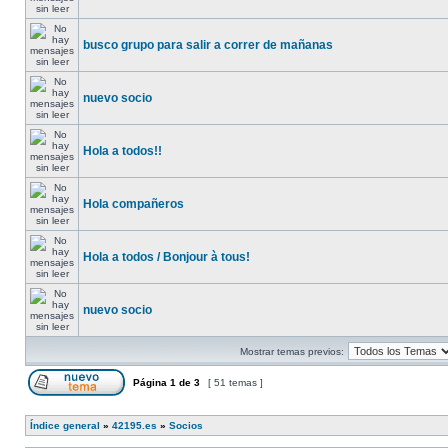
busco grupo para salir a correr de mañanas
nuevo socio
Hola a todos!!
Hola compañeros
Hola a todos / Bonjour à tous!
nuevo socio
Mostrar temas previos:
Página
1
de
3
[ 51 temas ]
Índice general
»
42195.es
»
Socios