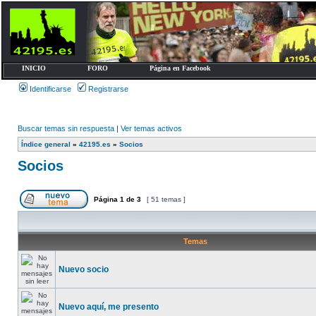
INICIO
FORO
Página en Facebook
Identificarse
Registrarse
Buscar temas sin respuesta
|
Ver temas activos
Índice general
»
42195.es
»
Socios
Socios
Página
1
de
3
[ 51 temas ]
Temas
Nuevo socio
Nuevo aquí, me presento