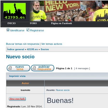
INICIO
FORO
Página en Facebook
Identificarse
Registrarse
Buscar temas sin respuesta
|
Ver temas activos
Índice general
»
42195.es
»
Socios
Nuevo socio
Página
1
de
1
[ 4 mensajes ]
Imprimir vista
Autor
txamoto
Asunto:
Nuevo socio
Buenas!
Registrado:
Lun, 10 Nov 2014,