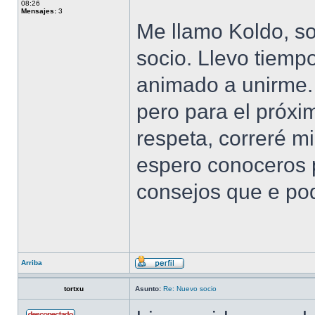
08:26
Mensajes:
3
Me llamo Koldo, s
socio. Llevo tiemp
animado a unirme.
pero para el próxim
respeta, correré m
espero conoceros p
consejos que e pod
Arriba
tortxu
Asunto:
Re: Nuevo socio