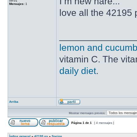
I m new hare...
09:01
Mensajes:
1
love all the 42195 
______________
lemon and cucumbe
vitamin C. The vit
daily diet
.
Arriba
Mostrar mensajes previos:
Página
1
de
1
[ 4 mensajes ]
Índice general
»
42195.es
»
Socios