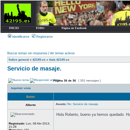
INICIO
FORO
Página en Facebook
Identificarse
Registrarse
Buscar temas sin respuesta
|
Ver temas activos
Índice general
»
42195.es
»
Aula 42195.es
Servicio de masaje.
Página
36
de
36
[ 352 mensajes ]
Imprimir vista
Autor
Asunto:
Re: Servicio de masaje.
Alberto
Hola Roberto, bueno ya hemos quedado. Haci
Registrado:
Lun, 08 Abr 2013,
21:28
Mensajes:
191