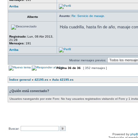
Arriba
Asunto:
Re: Servicio de masaje.
Alberto
Hola cuadrilla, hasta fin de año, masaje c
Registrado:
Lun, 08 Abr 2013,
21:28
Mensajes:
191
Arriba
Mostrar mensajes previos:
Página
36
de
36
[ 352 mensajes ]
Índice general
»
42195.es
»
Aula 42195.es
¿Quién está conectado?
Usuarios navegando por este Foro: No hay usuarios registrados visitando el Foro y 1 invit
Buscar:
Powered by
php
Traducción al españ