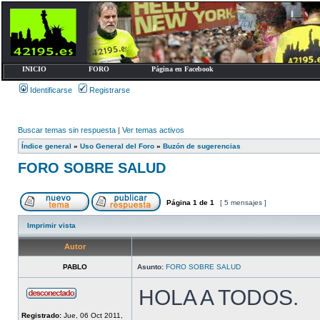
INICIO
FORO
Página en Facebook
Identificarse
Registrarse
Buscar temas sin respuesta
|
Ver temas activos
Índice general
»
Uso General del Foro
»
Buzón de sugerencias
FORO SOBRE SALUD
Página
1
de
1
[ 5 mensajes ]
Imprimir vista
Autor
PABLO
Asunto:
FORO SOBRE SALUD
HOLA A TODOS.
Registrado:
Jue, 06 Oct 2011,