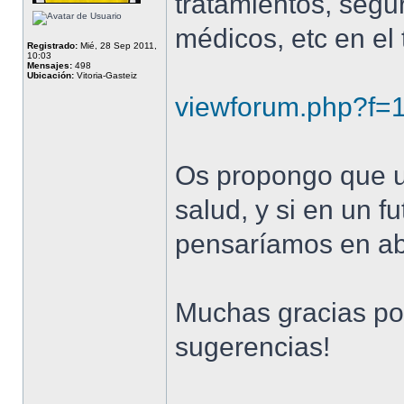
tratamientos, segu
médicos, etc en el
Registrado:
Mié, 28 Sep 2011,
10:03
Mensajes:
498
Ubicación:
Vitoria-Gasteiz
viewforum.php?f=
Os propongo que ut
salud, y si en un 
pensaríamos en abr
Muchas gracias por
sugerencias!