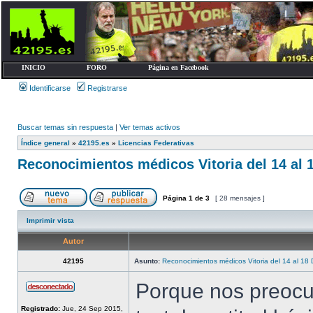
INICIO
FORO
Página en Facebook
Identificarse
Registrarse
Buscar temas sin respuesta
|
Ver temas activos
Índice general
»
42195.es
»
Licencias Federativas
Reconocimientos médicos Vitoria del 14 al 
Página
1
de
3
[ 28 mensajes ]
Imprimir vista
Autor
42195
Asunto:
Reconocimientos médicos Vitoria del 14 al 18
Porque nos preocup
Registrado:
Jue, 24 Sep 2015,