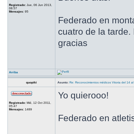
Registrado:
Jue, 06 Jun 2013,
08:57
Mensajes:
95
Federado en montañ
cuatro de la tarde
gracias
Arriba
quopiki
Asunto:
Re: Reconocimientos médicos Vitoria del 14 al
Yo quierooo!
Registrado:
Mié, 12 Oct 2011,
05:47
Mensajes:
1489
Federado en atlet