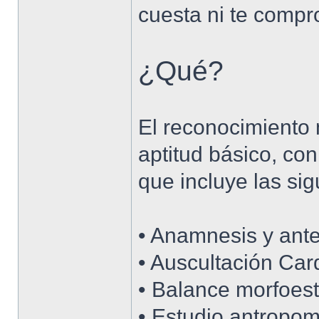
cuesta ni te compr
¿Qué?
El reconocimiento 
aptitud básico, co
que incluye las si
• Anamnesis y ant
• Auscultación Ca
• Balance morfoest
• Estudio antropom