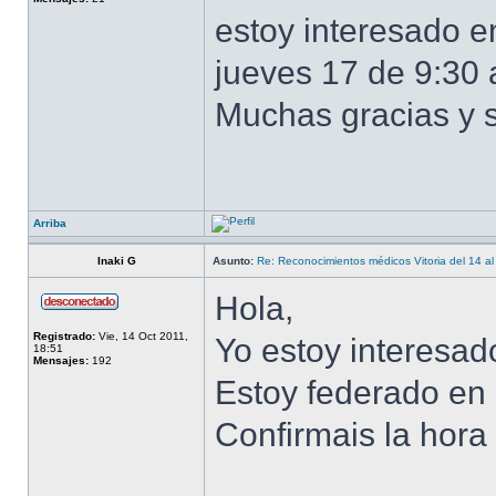
estoy interesado e
jueves 17 de 9:30 
Muchas gracias y 
Arriba
Inaki G
Asunto:
Re: Reconocimientos médicos Vitoria del 14 al
Hola,
Registrado:
Vie, 14 Oct 2011,
Yo estoy interesado
18:51
Mensajes:
192
Estoy federado en 
Confirmais la hora