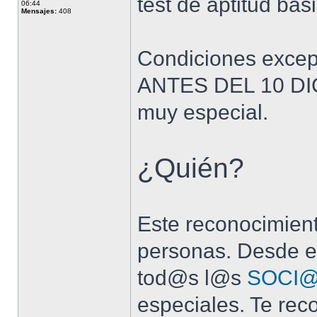
test de aptitud bás
06:44
Mensajes:
408
Condiciones excepc
ANTES DEL 10 DIC
muy especial.
¿Quién?
Este reconocimien
personas. Desde e
tod@s l@s
SOCI@
especiales. Te re