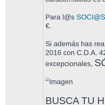
Para l@s
SOCI@S
€.
Si además has reali
2016 con C.D.A. 4
SÓ
excepcionales,
BUSCA TU H