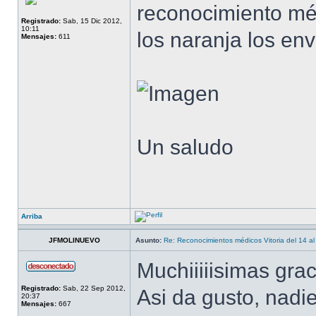
reconocimiento méd
Registrado:
Sab, 15 Dic 2012,
10:11
los naranja los env
Mensajes:
611
Un saludo
Arriba
JFMOLINUEVO
Asunto:
Re: Reconocimientos médicos Vitoria del 14 al
Muchiiiiisimas gra
Registrado:
Sab, 22 Sep 2012,
Asi da gusto, nadi
20:37
Mensajes:
667