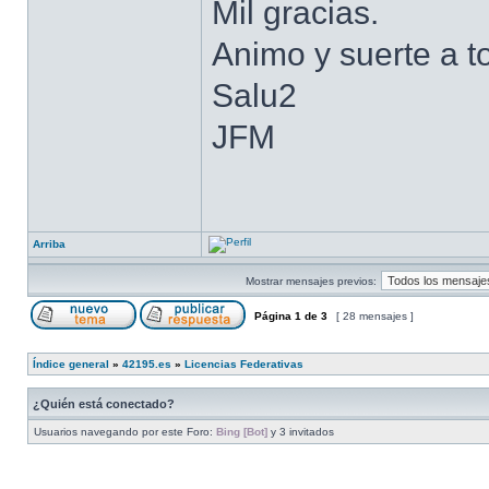
Mil gracias.
Animo y suerte a t
Salu2
JFM
Arriba
Mostrar mensajes previos:
Página
1
de
3
[ 28 mensajes ]
Índice general
»
42195.es
»
Licencias Federativas
¿Quién está conectado?
Usuarios navegando por este Foro:
Bing [Bot]
y 3 invitados