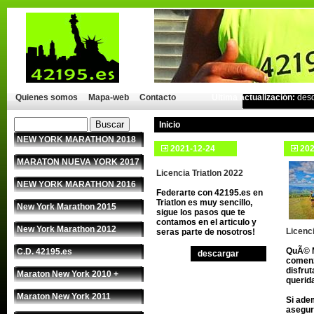
Quienes somos
Mapa-web
Contacto
Última actualización:
des
Inicio
NEW YORK MARATHON 2018
2021-12-24
202
MARATON NUEVA YORK 2017
Licencia Triatlon 2022
NEW YORK MARATHON 2016
Federarte con 42195.es en
Triatlon es muy sencillo,
New York Marathon 2015
sigue los pasos que te
contamos en el articulo y
New York Marathon 2012
Licenc
seras parte de nosotros!
QuÃ© 
C.D. 42195.es
descargar
comenz
disfru
Maraton New York 2010 +
queri
Maraton New York 2011
Si ade
asegur