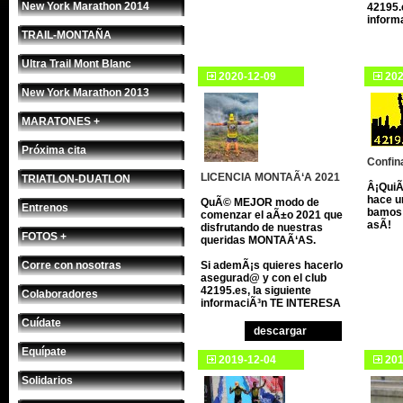
New York Marathon 2014
42195.e
inform
TRAIL-MONTAÑA
Ultra Trail Mont Blanc
2020-12-09
202
New York Marathon 2013
MARATONES +
Próxima cita
Confin
LICENCIA MONTAÃ‘A 2021
TRIATLON-DUATLON
Â¡QuiÃ
hace u
QuÃ© MEJOR modo de
Entrenos
bamos 
comenzar el aÃ±o 2021 que
asÃ­!
disfrutando de nuestras
FOTOS +
queridas MONTAÃ‘AS.
Corre con nosotras
Si ademÃ¡s quieres hacerlo
asegurad@ y con el club
42195.es, la siguiente
Colaboradores
informaciÃ³n TE INTERESA
Cuídate
descargar
Equípate
2019-12-04
201
Solidarios