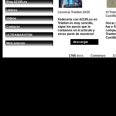
Blog 42195.es
Liebres
Licencia Triatlon 2020
VI Tria
Castill
Videos
Federarte con 42195.es en
Triatlon es muy sencillo,
Oscar 
Contacto
sigue los pasos que te
fue e 
contamos en el articulo y
compaÃ
seras parte de nosotros!
Triatlo
ULTRAMARATON
Castil
descargar
Web anterior
1766
docs
Comienzo
1/