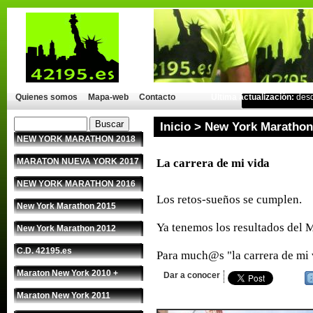
Quienes somos
Mapa-web
Contacto
Última actualización:
des
Inicio
>
New York Marathon
NEW YORK MARATHON 2018
MARATON NUEVA YORK 2017
La carrera de mi vida
NEW YORK MARATHON 2016
Los retos-sueños se cumplen.
New York Marathon 2015
Ya tenemos los resultados del 
New York Marathon 2012
C.D. 42195.es
Para much@s "la carrera de mi 
Maraton New York 2010 +
Dar a conocer
Maraton New York 2011