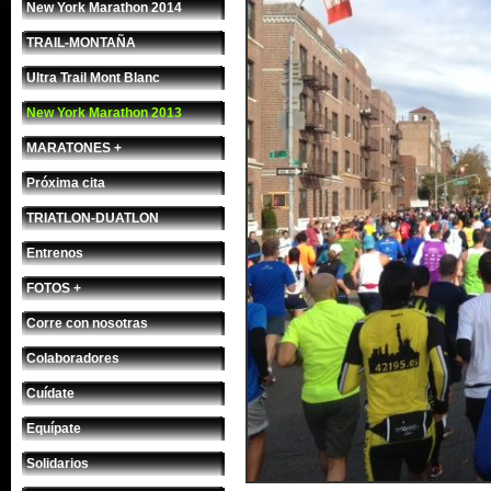
New York Marathon 2014
TRAIL-MONTAÑA
Ultra Trail Mont Blanc
New York Marathon 2013
MARATONES +
Próxima cita
TRIATLON-DUATLON
Entrenos
FOTOS +
Corre con nosotras
Colaboradores
Cuídate
Equípate
Solidarios