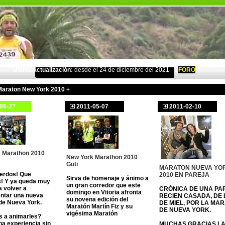
Última actualización:
desde el 24 de diciembre del 2021
FORO
Maraton New York 2010 +
09-27
2011-05-07
2011-02-10
 Marathon 2010
New York Marathon 2010
Guti
MARATON NUEVA YO
erdos! Que
2010 EN PAREJA
Sirva de homenaje y ánimo a
s! Y ya queda muy
un gran corredor que este
 volver a
CRÓNICA DE UNA PA
domingo en Vitoria afronta
ntar una nueva
RECIEN CASADA, DE
su novena edición del
de Nueva York.
DE MIEL, POR LA MA
Maratón Martín Fiz y su
DE NUEVA YORK.
vigésima Maratón
s a animarles?
na experiencia sin
MUCHAS GRACIAS L