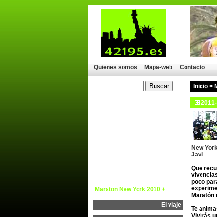
Quienes somos
Mapa-web
Contacto
Inicio
>
NEW YORK MARATHON 2018
2011-
MARATON NUEVA YORK 2017
NEW YORK MARATHON 2016
New York Marathon 2015
New York
Javi
New York Marathon 2012
Que recu
C.D. 42195.es
vivencia
poco para
experime
Maraton New York 2010 +
Maratón 
El viaje
Te anima
Vivirás u