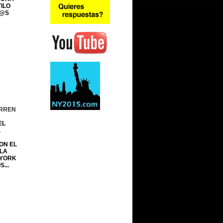
ILO
R@S
ORREN
EL
.
ON EL
 LA
 YORK
...