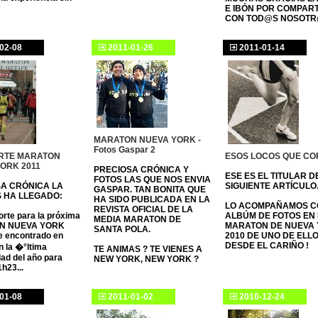
E IBÓN POR COMPART
CON TOD@S NOSOT
02-08
2011-01-26
2011-01-14
MARATON NUEVA YORK -
Fotos Gaspar 2
RTE MARATON
ESOS LOCOS QUE C
ORK 2011
PRECIOSA CRÓNICA Y
ESE ES EL TITULAR D
FOTOS LAS QUE NOS ENVIA
A CRÓNICA LA
SIGUIENTE ARTÍCULO
GASPAR. TAN BONITA QUE
 HA LLEGADO:
HA SIDO PUBLICADA EN LA
LO ACOMPAÑAMOS C
REVISTA OFICIAL DE LA
orte para la próxima
ALBÚM DE FOTOS EN
MEDIA MARATON DE
N NUEVA YORK
MARATON DE NUEVA
SANTA POLA.
he encontrado en
2010 DE UNO DE ELLOS
DESDE EL CARIÑO !
n la �°ltima
TE ANIMAS ? TE VIENES A
ad del año para
NEW YORK, NEW YORK ?
1h23...
01-08
2011-01-02
2010-12-24