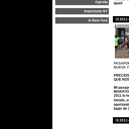
Agenda
igual!
Importante NY
2011-
In New York
Maraton New York 2011
New York Marathon 2014
TRAIL-MONTAÑA
Ultra Trail Mont Blanc
PASAPO
New York Marathon 2013
NUEVA Y
PRECIOS
MARATONES +
QUE NOS
Próxima cita
Mi pasap
MARATO
TRIATLON-DUATLON
2011 lo 
Getafe, e
Entrenos
oportunid
bajar de 
FOTOS +
2011-
Corre con nosotras