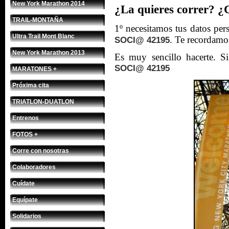
New York Marathon 2014
¿La quieres correr? ¿
TRAIL-MONTAÑA
1º necesitamos tus datos per
Ultra Trail Mont Blanc
. Te recordamo
SOCI@ 42195
New York Marathon 2013
Es muy sencillo hacerte. Si
SOCI@ 42195
MARATONES +
Próxima cita
TRIATLON-DUATLON
Entrenos
FOTOS +
Corre con nosotras
Colaboradores
Cuídate
Equípate
Solidarios