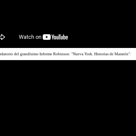
rda
torio
del grandísimo Informe Robinson: "Nueva York. Historias de Maratón"
: