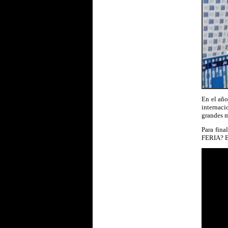
En el año
internac
grandes 
Para fina
FERIA? E