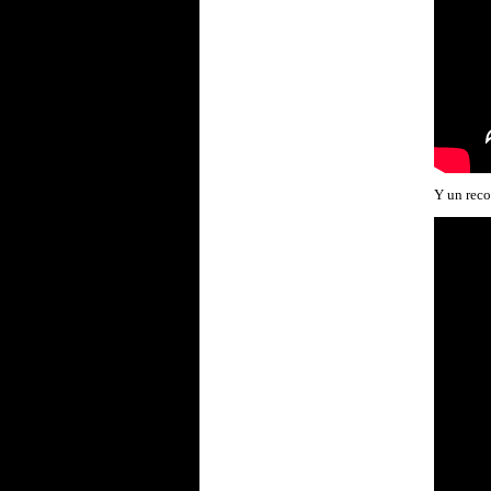
Y un
r
eco