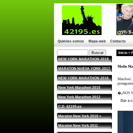
Quienes somos
Mapa-web
Contacto
Inicio
>
P
NEW YORK MARATHON 2018
Medio Ma
MARATON NUEVA YORK 2017
NEW YORK MARATHON 2016
MariJosé,
protagon
New York Marathon 2015
�¿NOS 
New York Marathon 2012
Dar a 
C.D. 42195.es
Maraton New York 2010 +
Maraton New York 2011