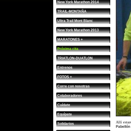
New York Marathon 2014
TRAIL-MONTAÑA
Ultra Trail Mont Blanc
New York Marathon 2013
MARATONES +
Próxima cita
TRIATLON-DUATLON
Entrenos
FOTOS +
Corre con nosotras
Colaboradores
Cuídate
Equípate
Allí est
Solidarios
Pabellón