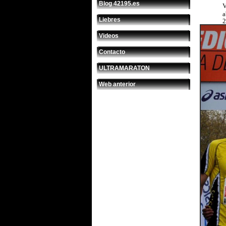
Blog 42195.es
V
a
Liebres
2
Videos
Contacto
ULTRAMARATON
Web anterior