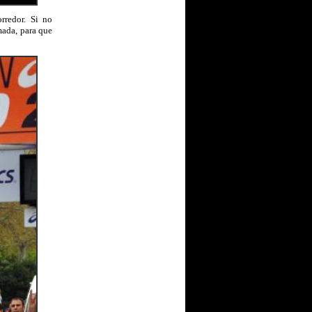
rredor. Si no
mada, para que