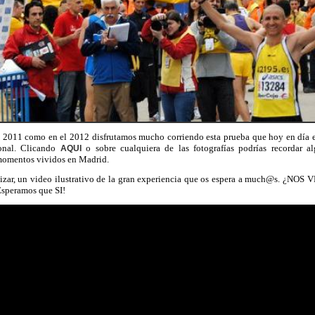
 2011 como en el 2012 disfrutamos mucho corriendo esta prueba que hoy en día e
ional. Clicando
o sobre cualquiera de las fotografías podrías recordar a
AQUI
momentos vividos en Madrid.
lizar, un video ilustrativo de la gran experiencia que os espera a much@s. ¿N
speramos que SI!