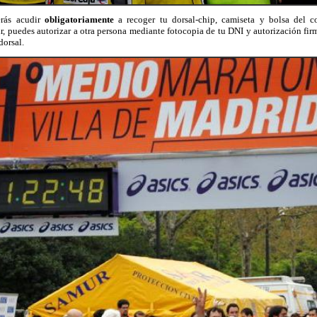
erás acudir
obligatoriamente
a recoger tu dorsal-chip, camiseta y bolsa del co
ir, puedes autorizar a otra persona mediante fotocopia de tu DNI y autorización fir
dorsal.