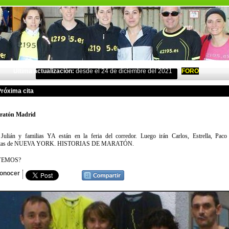
Última actualización:
desde el 24 de diciembre del 2021
FORO
róxima cita
ratón Madrid
 Julián y familias YA están en la feria del corredor. Luego irán Carlos, Estrella, Pac
istas de NUEVA YORK. HISTORIAS DE MARATÓN.
VEMOS?
conocer